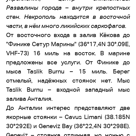
Развалины города – внутри крепостных
стен. Некрополь находится в восточной
части, в нём много ликийских саркофагов.
От восточного входа в залив Кёкова до
"Финике Сетур Марины" (36°17,4N 30°.09E,
VHF-73) 16 миль на восток. В марине
предложены все услуги. От Финике до
мыса Taslik Burnu – 15 миль. Берег
отмелый, надёжных стоянок нет. Мыс
Taslik Burnu – входной западный мыс
залива Анталия.
До Анталии интерес представляют две
якорные стоянки – Cavus Limani (38.185N
30°292E) и Geneviz Bay (36°22,4N 30°298E).
Geneviz – стоянка отличная, но ночью с