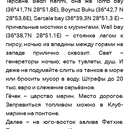
Терсане. Bedri Rahmi, она же Tomb bay
(36°41,7N 28°51,8E), Boynuz Buku (36°42,7 N
28°53,6E), Sarsala bay (36°39,3N 28°51,3 E) –
причальные мостики с мурингами. Wall bay
(36°38,7N 28°51,1E) – стоянка лагом к
пирсу, ночью из впадины между горами на
западе прилично сквозит. Свет –
генераторы ночью; есть туалеты, душ. И
даже не подумайте слить из танков в море
или бросить мусор в воду. Штрафы до 20
тыс. евро и слежение серьёзное.
Гёчек – царство марин. Место дорогое.
Заправиться топливом можно в Клуб-
марине на понтоне.
Далее – на юго-восток залива Фетхие.