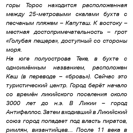
горы Торос находится расположенная
между 25-метровыми скалами бухта с
песчаным пляжем – Капуташ. К востоку –
местная достопримечательность – грот
«Голубая пещера», доступный со стороны
моря.
На юге полуострова Теке, в бухте с
одноимённым названием, расположен
Каш (в переводе – «бровь»). Сейчас это
туристический центр. Город берёт начало
со времён ликийского поселения около
3000 лет до н.э. В Ликии – город
Антифеллос. Затем входивший в Ликийский
союз город попадает под власть пиратов,
римлян, византийцев… После 11 века в