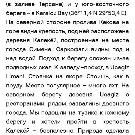
(в заливе Терсане) и у юго-восточного
берега – в Karaloz Bay (36°11,4 N 29°53,4 E).
На северной стороне пролива Кекова на
горе видна крепость, под ней расположена
деревня Калекёй, построенная на месте
города Симена. Саркофаги видны под и
над водой. Подход к берегу сложен из-за
подводных скал. К западу –проход в Ucagiz
Limani. Стоянка на якоре. Стоишь, как в
пруду. Место популярное – много яхт. На
северном берегу деревня Ucagiz с
ресторанами, рядом развалины древнего
города. Мы подошли на тузике к южному
берегу и хотели пройти в крепость
Калекёй – бесполезно. Природа сделала