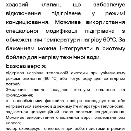
ходовий клапан, що забезпечує
відключення підігрівача у режимі
кондиціювання. Можливе використання
спеціальної модифікації підігрівача з
обмеженням температури нагріву 60°С. За
бажанням можна інтегрувати в систему
бойлер для нагріву технічної води.
Базова версія:
підігрівач нагріває теплоносій системи при увімкненому
режимі опалення (60 °С) або готує воду для санітарних
потреб;
3-ходовий клапан розділяє контури опалення та
охолодження;
в теплообміннику фанкойла повітря охолоджується або
нагрівається залежно від режиму (температури теплоносія);
задіюється циркуляційний насос системи кондиціювання.
Можливе використання спеціальної версії опалювача без
насоса;
чилер охолоджує теплоносій при роботі системи в режимі