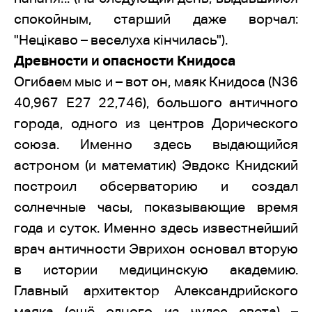
спокойным, старший даже ворчал:
"Нецікаво – веселуха кінчилась").
Древности и опасности Книдоса
Огибаем мыс и – вот он, маяк Книдоса (N36
40,967 E27 22,746), большого античного
города, одного из центров Дорического
союза. Именно здесь выдающийся
астроном (и математик) Эвдокс Книдский
построил обсерваторию и создал
солнечные часы, показывающие время
года и суток. Именно здесь известнейший
врач античности Эврихон основал вторую
в истории медицинскую академию.
Главный архитектор Александрийского
маяка (ещё одного из чудес света) –