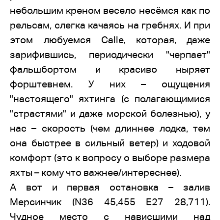
небольшим креном весело несёмся как по
рельсам, слегка качаясь на гребнях. И при
этом любуемся Calle, которая, даже
зарифившись, периодически "черпает"
фальшбортом и красиво ныряет
форштевнем. У них – ощущения
"настоящего" яхтинга (с полагающимися
"страстями" и даже морской болезнью), у
нас – скорость (чем длиннее лодка, тем
она быстрее в сильный ветер) и ходовой
комфорт (это к вопросу о выборе размера
яхты – кому что важнее/интереснее).
А вот и первая остановка – залив
Мерсинчик (N36 45,455 E27 28,711).
Чудное место с нависшими над