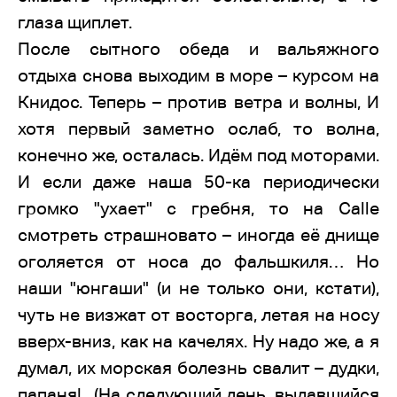
глаза щиплет.
После сытного обеда и вальяжного
отдыха снова выходим в море – курсом на
Книдос. Теперь – против ветра и волны, И
хотя первый заметно ослаб, то волна,
конечно же, осталась. Идём под моторами.
И если даже наша 50-ка периодически
громко "ухает" с гребня, то на Calle
смотреть страшновато – иногда её днище
оголяется от носа до фальшкиля… Но
наши "юнгаши" (и не только они, кстати),
чуть не визжат от восторга, летая на носу
вверх-вниз, как на качелях. Ну надо же, а я
думал, их морская болезнь свалит – дудки,
папаня!.. (На следующий день, выдавшийся