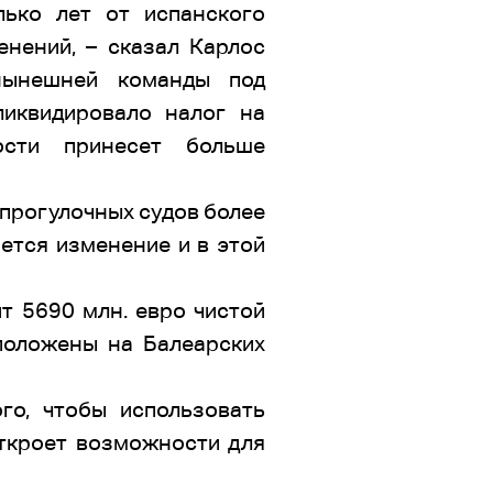
лько лет от испанского
нений, – сказал Карлос
нынешней команды под
ликвидировало налог на
ости принесет больше
 прогулочных судов более
ется изменение и в этой
т 5690 млн. евро чистой
положены на Балеарских
го, чтобы использовать
откроет возможности для