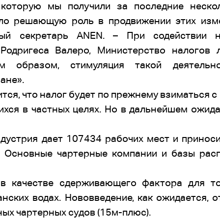
 которую мы получили за последние неско
ало решающую роль в продвижении этих изме
ьный секретарь ANEN. – При содействии 
Родригеса Валеро, Министерство налогов 
им образом, стимуляция такой деятельн
ане».
тся, что налог будет по прежнему взиматься с
ихся в частных целях. Но в дальнейшем ожида
ндустрия дает 107434 рабочих мест и приноси
. Основные чартерные компании и базы рас
в качестве сдерживающего фактора для то
анских водах. Нововведение, как ожидается, 
ных чартерных судов (15м-плюс).