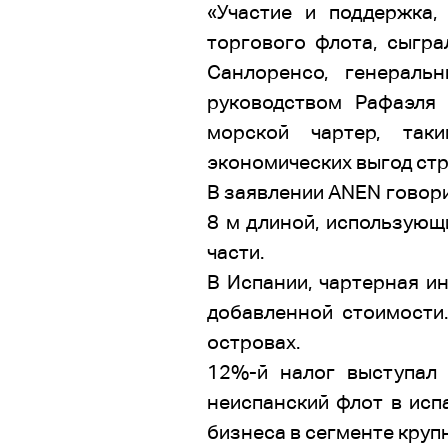
«Участие и поддержка,
торгового флота, сыгр
Санлоренсо, генерал
руководством Рафаэля 
морской чартер, так
экономических выгод стр
В заявлении ANEN говори
8 м длиной, использующ
части.
В Испании, чартерная и
добавленной стоимости
островах.
12%-й налог выступал 
неиспанский флот в исп
бизнеса в сегменте круп