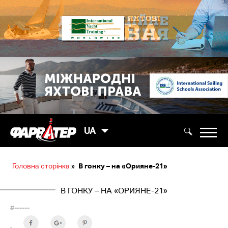
UA
Головна сторінка
»
В гонку – на «Орияне-21»
В ГОНКУ – НА «ОРИЯНЕ-21»
#------