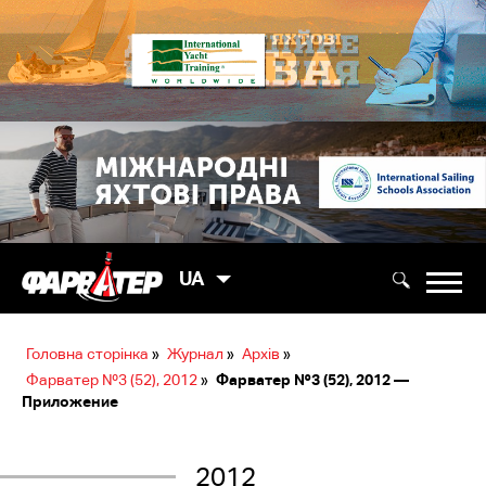
UA
Головна сторінка
»
Журнал
»
Архів
»
Фарватер №3 (52), 2012
»
Фарватер №3 (52), 2012 —
Приложение
2012